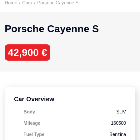
Home
/
Cars
/
Porsche Cayenne S
Porsche Cayenne S
42,900 €
Car Overview
Body
SUV
Mileage
160500
Fuel Type
Benzina