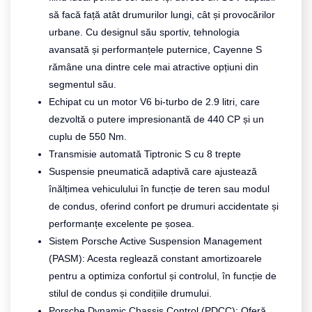
să facă față atât drumurilor lungi, cât și provocărilor
urbane. Cu designul său sportiv, tehnologia
avansată și performanțele puternice, Cayenne S
rămâne una dintre cele mai atractive opțiuni din
segmentul său.
Echipat cu un motor V6 bi-turbo de 2.9 litri, care
dezvoltă o putere impresionantă de 440 CP și un
cuplu de 550 Nm.
Transmisie automată Tiptronic S cu 8 trepte
Suspensie pneumatică adaptivă care ajustează
înălțimea vehiculului în funcție de teren sau modul
de condus, oferind confort pe drumuri accidentate și
performanțe excelente pe șosea.
Sistem Porsche Active Suspension Management
(PASM): Acesta reglează constant amortizoarele
pentru a optimiza confortul și controlul, în funcție de
stilul de condus și condițiile drumului.
Porsche Dynamic Chassis Control (PDCC): Oferă