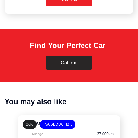
Find Your Perfect Car
Call me
You may also like
Audi A5 Coupe
Sold
TVA DEDUCTIBIL
37 000km
Mileage