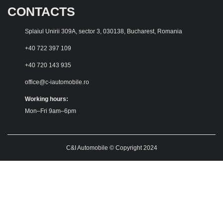
CONTACTS
Splaiul Unirii 309A, sector 3, 030138, Bucharest, Romania
+40 722 397 109
+40 720 143 935
office@c-iautomobile.ro
Working hours:
Mon–Fri 9am–6pm
C&I Automobile © Copyright 2024