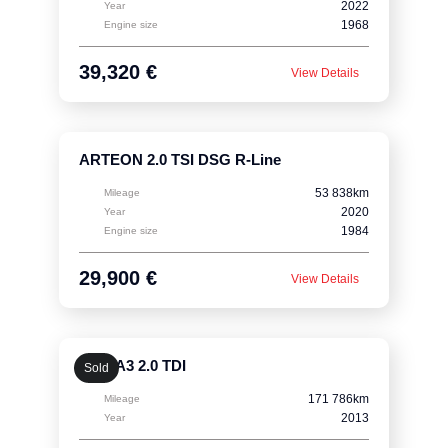
2022
Year
1968
Engine size
39,320 €
View Details
ARTEON 2.0 TSI DSG R-Line
53 838km
Mileage
2020
Year
1984
Engine size
29,900 €
View Details
Audi A3 2.0 TDI
Sold
171 786km
Mileage
2013
Year