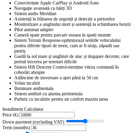
Conectivitate Apple CarPlay și Android Auto
Navigație avansată cu hărți 3D
Sistem audio Meridian
Asistență la frânarea de urgență și detecție a pietonilor
Monitorizare a unghiului mort și asistență la schimbarea benzii
Pilot automat adaptiv
Cameră spate pentru parcare usoara in spatii stramte
Sistem Terrain Response-optimizează setările vehiculului
pentru diferite tipuri de teren, cum ar fi nisip, zăpadă sau
pietriș
Gardă la sol mare și unghiuri de atac și degajare decente, care
permit trecerea pe terenuri dificile
Sistem Hill Descent Control-menține viteza constantă în
coborâri abrupte
Adâncime de traversare a apei până la 50 cm
Volan incalzit
Iluminare ambientala
Sistem antifurt cu alarma perimetrala
Parbriz cu incalzire pentru un confort maxim iarna
Installment Calculator
Price (€)
Down payment (excluding VAT)
Term (months)