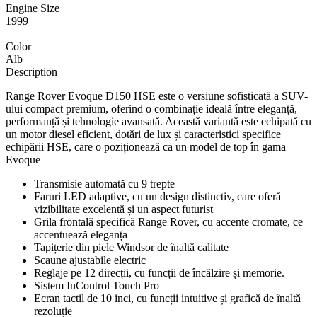
Engine Size
1999
Color
Alb
Description
Range Rover Evoque D150 HSE este o versiune sofisticată a SUV-
ului compact premium, oferind o combinație ideală între eleganță,
performanță și tehnologie avansată. Această variantă este echipată cu
un motor diesel eficient, dotări de lux și caracteristici specifice
echipării HSE, care o poziționează ca un model de top în gama
Evoque
Transmisie automată cu 9 trepte
Faruri LED adaptive, cu un design distinctiv, care oferă
vizibilitate excelentă și un aspect futurist
Grila frontală specifică Range Rover, cu accente cromate, ce
accentuează eleganța
Tapițerie din piele Windsor de înaltă calitate
Scaune ajustabile electric
Reglaje pe 12 direcții, cu funcții de încălzire și memorie.
Sistem InControl Touch Pro
Ecran tactil de 10 inci, cu funcții intuitive și grafică de înaltă
rezoluție