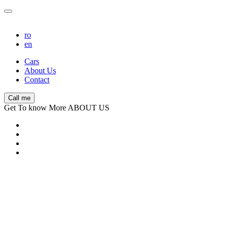
ro
en
Cars
About Us
Contact
Call me
Get To know More ABOUT US