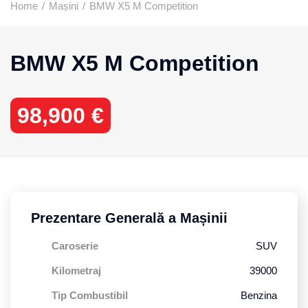
Home
/
Mașini
/
BMW X5 M Competition
BMW X5 M Competition
98,900 €
Prezentare Generală a Mașinii
Caroserie
SUV
Kilometraj
39000
Tip Combustibil
Benzina