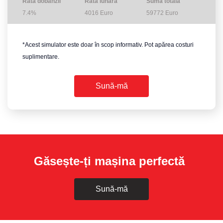
Rata dobânzii
Rata lunară
Suma totală
7.4%
4016
Euro
59772
Euro
*Acest simulator este doar în scop informativ. Pot apărea costuri
suplimentare.
Sună-mă
Găsește-ți mașina perfectă
Sună-mă