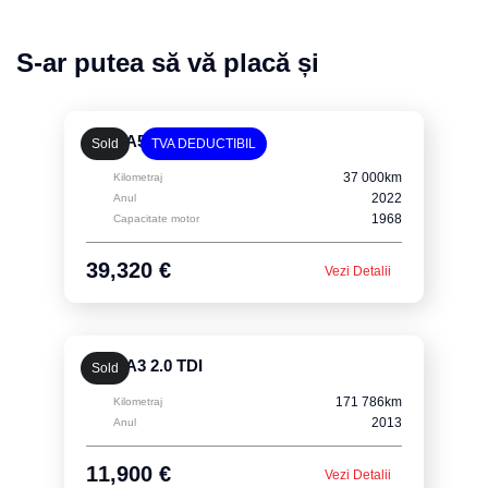
S-ar putea să vă placă și
Audi A5 Coupe
Sold
TVA DEDUCTIBIL
37 000km
Kilometraj
2022
Anul
1968
Capacitate motor
39,320 €
Vezi Detalii
Audi A3 2.0 TDI
Sold
171 786km
Kilometraj
2013
Anul
11,900 €
Vezi Detalii