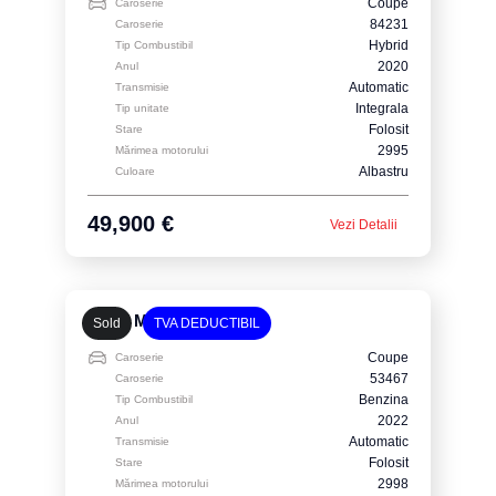
Coupe
Caroserie
84231
Caroserie
Hybrid
Tip Combustibil
2020
Anul
Automatic
Transmisie
Integrala
Tip unitate
Folosit
Stare
2995
Mărimea motorului
Albastru
Culoare
49,900 €
Vezi Detalii
BMW M440i
Sold
TVA DEDUCTIBIL
Coupe
Caroserie
53467
Caroserie
Benzina
Tip Combustibil
2022
Anul
Automatic
Transmisie
Folosit
Stare
2998
Mărimea motorului