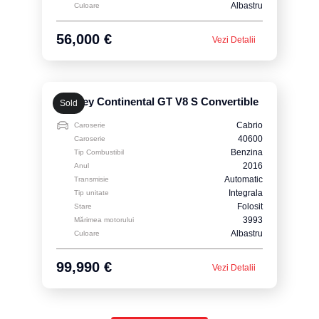
Albastru
Culoare
56,000 €
Vezi Detalii
Bentley Continental GT V8 S Convertible
Sold
Cabrio
Caroserie
40600
Caroserie
Benzina
Tip Combustibil
2016
Anul
Automatic
Transmisie
Integrala
Tip unitate
Folosit
Stare
3993
Mărimea motorului
Albastru
Culoare
99,990 €
Vezi Detalii