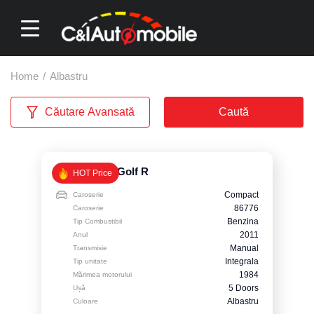
Home
/
Albastru
Căutare Avansată
Caută
Volkswagen Golf R
HOT Price
Compact
Caroserie
86776
Caroserie
Benzina
Tip Combustibil
2011
Anul
Manual
Transmisie
Integrala
Tip unitate
1984
Mărimea motorului
5 Doors
Ușă
Albastru
Culoare