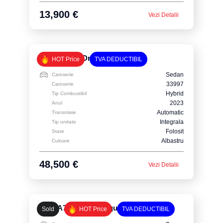
13,900 €
Vezi Detalii
BMW 545e xDrive
HOT Price
TVA DEDUCTIBIL
Sedan
Caroserie
33997
Caroserie
Hybrid
Tip Combustibil
2023
Anul
Automatic
Transmisie
Integrala
Tip unitate
Folosit
Stare
Albastru
Culoare
48,500 €
Vezi Detalii
Audi A7 3.0 55 TFSI quattro S tronic
Sold
HOT Price
TVA DEDUCTIBIL