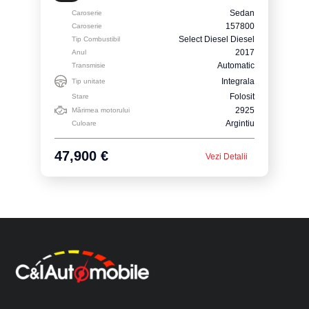
Sedan
Caroserie
157800
Caroserie
Select Diesel Diesel
Tip Combustibil
2017
Anul
Automatic
Transmisie
Integrala
Tip unitate
Folosit
Stare
2925
Mărimea motorului
Argintiu
Culoare
47,900 €
Vezi Detalii