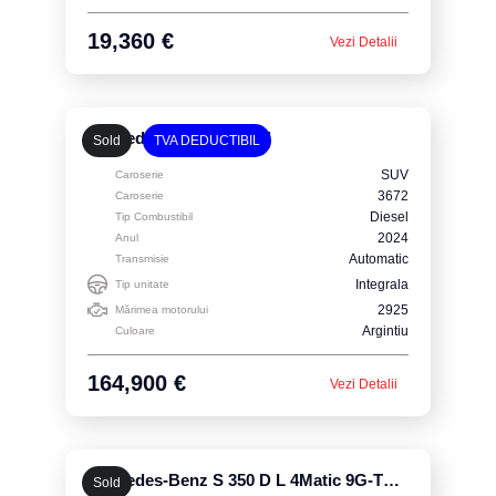
19,360 €
Vezi Detalii
Mercedes-Benz G 400 d
Sold
TVA DEDUCTIBIL
SUV
Caroserie
3672
Caroserie
Diesel
Tip Combustibil
2024
Anul
Automatic
Transmisie
Integrala
Tip unitate
2925
Mărimea motorului
Argintiu
Culoare
164,900 €
Vezi Detalii
Mercedes-Benz S 350 D L 4Matic 9G-TRONIC
Sold