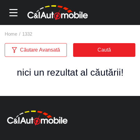
Home
/
1332
Căutare Avansată
Caută
nici un rezultat al căutării!