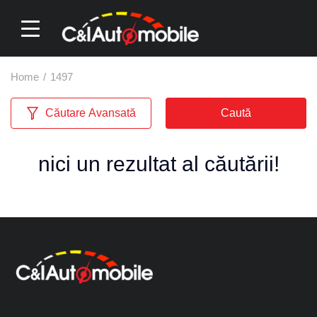
Home
/
1497
Căutare Avansată
Caută
nici un rezultat al căutării!