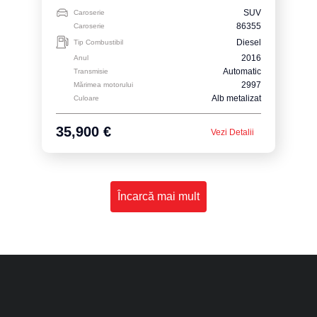
SUV
Caroserie
86355
Caroserie
Diesel
Tip Combustibil
2016
Anul
Automatic
Transmisie
2997
Mărimea motorului
Alb metalizat
Culoare
35,900 €
Vezi Detalii
Încarcă mai mult