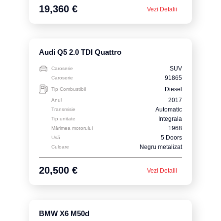
19,360 €
Vezi Detalii
Audi Q5 2.0 TDI Quattro
SUV
Caroserie
91865
Caroserie
Diesel
Tip Combustibil
2017
Anul
Automatic
Transmisie
Integrala
Tip unitate
1968
Mărimea motorului
5 Doors
Ușă
Negru metalizat
Culoare
20,500 €
Vezi Detalii
BMW X6 M50d