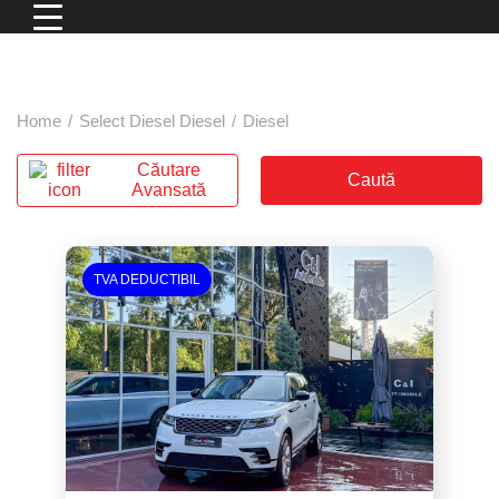
Home
/
Select Diesel Diesel
/
Diesel
Căutare
Caută
Avansată
TVA DEDUCTIBIL