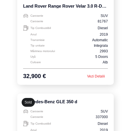
Land Rover Range Rover Velar 3.0 R-Dynamic S
SUV
Caroserie
81767
Caroserie
Diesel
Tip Combustibil
2019
Anul
Automatic
Transmisie
Integrala
Tip unitate
2993
Mărimea motorului
5 Doors
Ușă
Alb
Culoare
32,900 €
Vezi Detalii
Mercedes-Benz GLE 350 d
Sold
SUV
Caroserie
337000
Caroserie
Diesel
Tip Combustibil
2019
Anul