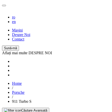
ro
en
Mașini
Despre Noi
Contact
Sună-mă
Aflați mai multe DESPRE NOI
Home
/
Porsche
/
911 Turbo S
Căutare Avansată