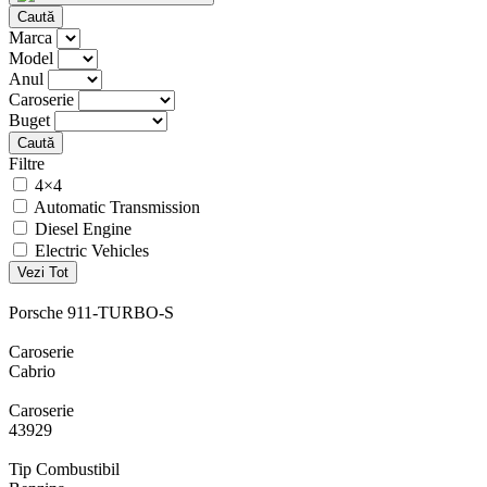
Caută
Marca
Model
Anul
Caroserie
Buget
Caută
Filtre
4×4
Automatic Transmission
Diesel Engine
Electric Vehicles
Vezi Tot
Porsche 911-TURBO-S
Caroserie
Cabrio
Caroserie
43929
Tip Combustibil