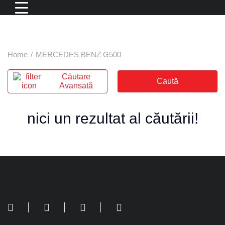
Home
/
MERCEDES BENZ G500
Căutare
Caută
Avansată
nici un rezultat al căutării!